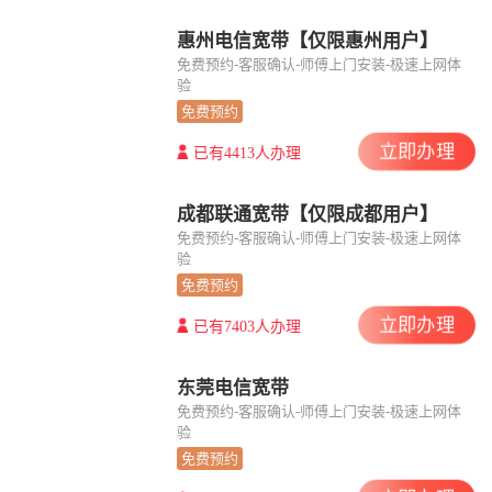
惠州电信宽带【仅限惠州用户】
免费预约-客服确认-师傅上门安装-极速上网体
验
免费预约
立即办理
已有4413人办理
成都联通宽带【仅限成都用户】
免费预约-客服确认-师傅上门安装-极速上网体
验
免费预约
立即办理
已有7403人办理
东莞电信宽带
免费预约-客服确认-师傅上门安装-极速上网体
验
免费预约