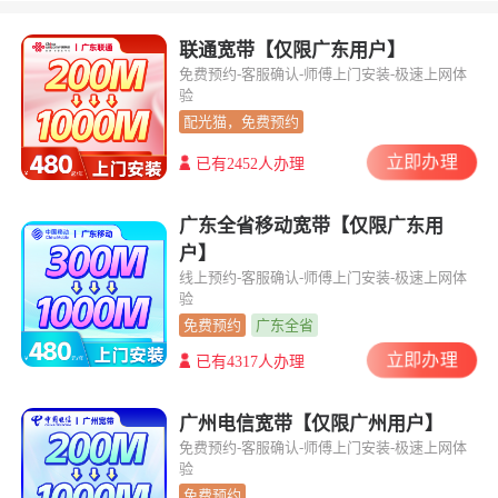
联通宽带【仅限广东用户】
免费预约-客服确认-师傅上门安装-极速上网体
验
配光猫，免费预约
立即办理
已有2452人办理
广东全省移动宽带【仅限广东用
户】
线上预约-客服确认-师傅上门安装-极速上网体
验
免费预约
广东全省
立即办理
已有4317人办理
广州电信宽带【仅限广州用户】
免费预约-客服确认-师傅上门安装-极速上网体
验
免费预约