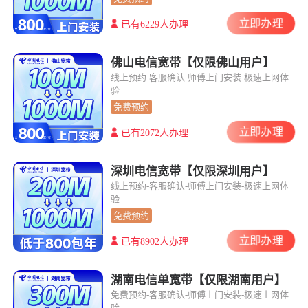
立即办理
已有6229人办理
佛山电信宽带【仅限佛山用户】
线上预约-客服确认-师傅上门安装-极速上网体
验
免费预约
立即办理
已有2072人办理
深圳电信宽带【仅限深圳用户】
线上预约-客服确认-师傅上门安装-极速上网体
验
免费预约
立即办理
已有8902人办理
湖南电信单宽带【仅限湖南用户】
免费预约-客服确认-师傅上门安装-极速上网体
验