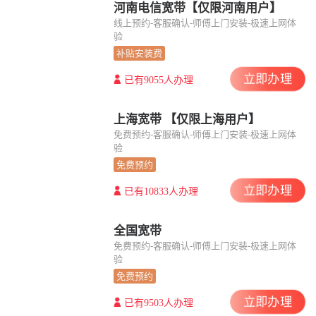
河南电信宽带【仅限河南用户】
线上预约-客服确认-师傅上门安装-极速上网体
验
补贴安装费
立即办理
已有9055人办理
上海宽带 【仅限上海用户】
免费预约-客服确认-师傅上门安装-极速上网体
验
免费预约
立即办理
已有10833人办理
全国宽带
免费预约-客服确认-师傅上门安装-极速上网体
验
免费预约
立即办理
已有9503人办理