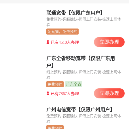
联通宽带【仅限广东用户】
免费预约-客服确认-师傅上门安装-极速上网体
验
配光猫，免费预约
立即办理
已有4510人办理
广东全省移动宽带【仅限广东用
户】
线上预约-客服确认-师傅上门安装-极速上网体
验
免费预约
广东全省
立即办理
已有7867人办理
广州电信宽带【仅限广州用户】
免费预约-客服确认-师傅上门安装-极速上网体
验
免费预约