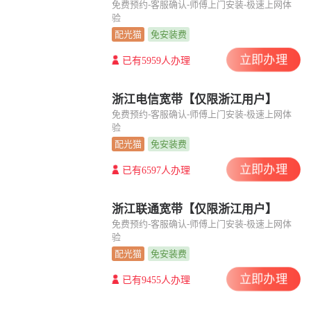
免费预约-客服确认-师傅上门安装-极速上网体
验
配光猫
免安装费
立即办理
已有5959人办理
浙江电信宽带【仅限浙江用户】
免费预约-客服确认-师傅上门安装-极速上网体
验
配光猫
免安装费
立即办理
已有6597人办理
浙江联通宽带【仅限浙江用户】
免费预约-客服确认-师傅上门安装-极速上网体
验
配光猫
免安装费
立即办理
已有9455人办理