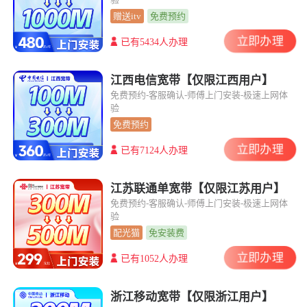
赠送itv
免费预约
立即办理
已有5434人办理
江西电信宽带【仅限江西用户】
免费预约-客服确认-师傅上门安装-极速上网体
验
免费预约
立即办理
已有7124人办理
江苏联通单宽带【仅限江苏用户】
免费预约-客服确认-师傅上门安装-极速上网体
验
配光猫
免安装费
立即办理
已有1052人办理
浙江移动宽带【仅限浙江用户】