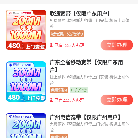
联通宽带【仅限广东用户】
免费预约-客服确认-师傅上门安装-极速上网体
验
配光猫，免费预约
立即办理
已有1552人办理
广东全省移动宽带【仅限广东用
户】
线上预约-客服确认-师傅上门安装-极速上网体
验
免费预约
广东全省
立即办理
已有2335人办理
广州电信宽带【仅限广州用户】
免费预约-客服确认-师傅上门安装-极速上网体
验
免费预约